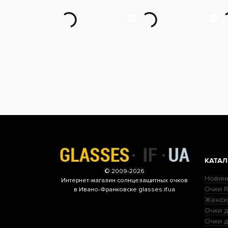
КАТАЛ
© 2009-2026
Новин
Интернет-магазин
солнцезащитных очков
Очки R
в Ивано-Франковске glasses.if.ua
Женск
Очки д
Очки 