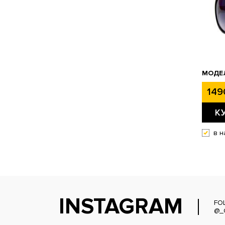
МОДЕЛ
149
К
в н
INSTAGRAM
FO
@_