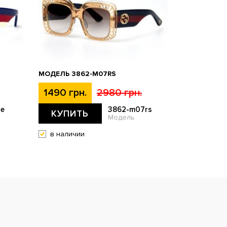
МОДЕЛЬ 3862-M07RS
1490 грн.
2980 грн.
ue
3862-m07rs
КУПИТЬ
Модель
в наличии