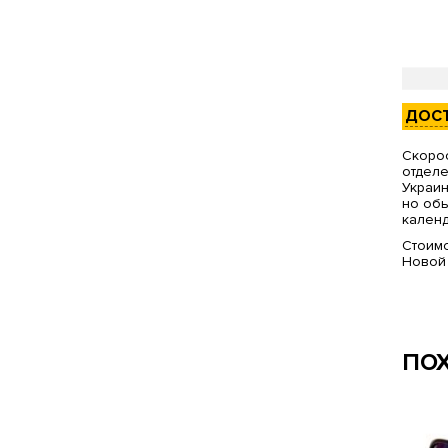
ДОС
Скорос
отделе
Украин
но обы
календ
Стоимо
Новой
ПО