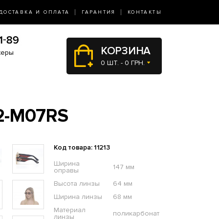
ДОСТАВКА И ОПЛАТА
ГАРАНТИЯ
КОНТАКТЫ
КОРЗИНА
жеры
0 ШТ. - 0 ГРН.
2-M07RS
Код товара: 11213
Ширина
147 мм
оправы
Высота линзы
64 мм
Ширина линзы
68 мм
Материал
поликарбонат
линзы