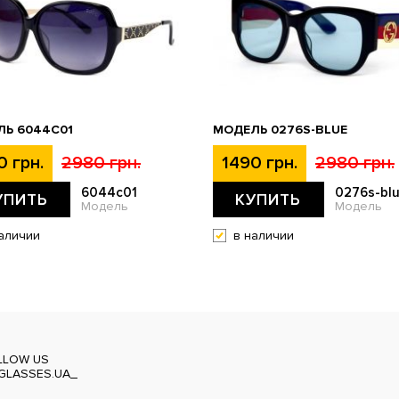
Ь 6044C01
МОДЕЛЬ 0276S-BLUE
0 грн.
2980 грн.
1490 грн.
2980 грн.
6044c01
0276s-bl
УПИТЬ
КУПИТЬ
Модель
Модель
аличии
в наличии
LLOW US
GLASSES.UA_