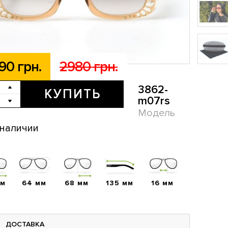
90 грн.
2980 грн.
3862-
КУПИТЬ
m07rs
Модель
 наличии
мм
64 мм
68 мм
135 мм
16 мм
ДОСТАВКА