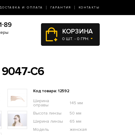
ДОСТАВКА И ОПЛАТА
ГАРАНТИЯ
КОНТАКТЫ
КОРЗИНА
жеры
0 ШТ. - 0 ГРН.
9047-С6
Код товара: 12592
Ширина
145 мм
оправы
Высота линзы
50 мм
Ширина линзы
65 мм
Модель
женская