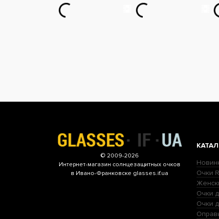
КАТАЛ
© 2009-2026
Новин
Интернет-магазин
солнцезащитных очков
Очки R
в Ивано-Франковске glasses.if.ua
Женск
Очки д
Очки 
Оправ