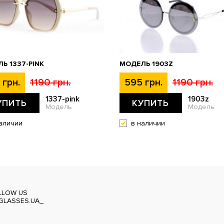
Ь 1337-PINK
МОДЕЛЬ 1903Z
 грн.
1190 грн.
595 грн.
1190 грн.
1337-pink
1903z
УПИТЬ
КУПИТЬ
Модель
Модель
аличии
в наличии
LLOW US
GLASSES.UA_