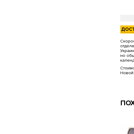
ДОС
Скорос
отделе
Украин
но обы
календ
Стоимо
Новой
ПО