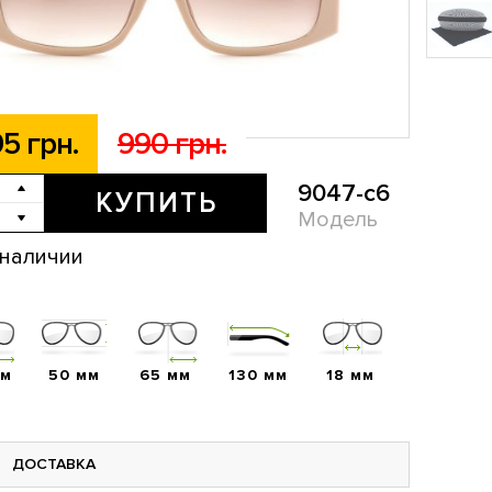
5 грн.
990 грн.
9047-с6
КУПИТЬ
Модель
 наличии
мм
50 мм
65 мм
130 мм
18 мм
ДОСТАВКА