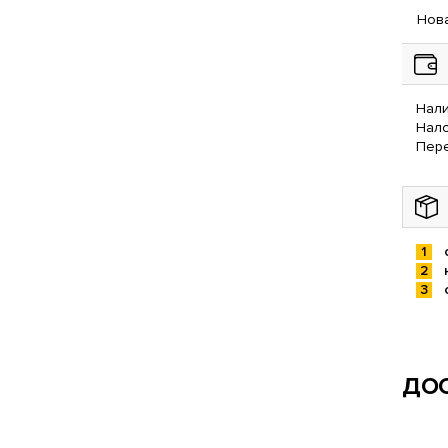
Нова
Нали
Нал
Пере
ДОС