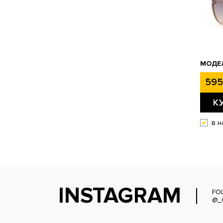
МОДЕЛ
595
К
в н
INSTAGRAM
FO
@_