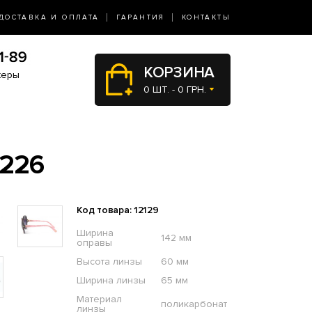
ДОСТАВКА И ОПЛАТА
ГАРАНТИЯ
КОНТАКТЫ
КОРЗИНА
жеры
0 ШТ. - 0 ГРН.
226
Код товара: 12129
Ширина
142 мм
оправы
Высота линзы
60 мм
Ширина линзы
65 мм
Материал
поликарбонат
линзы