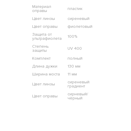
Материал
пластик
оправы
Цвет линзы
сиреневый
Цвет оправы
фиолетовый
Защита от
100%
ультрафиолета
Степень
UV 400
защиты
Комплект
полный
Длина дужки
130 мм
Ширина моста
11 мм
сиреневый
Цвет линзы
градиент
сирневый/
Цвет оправы
чёрный