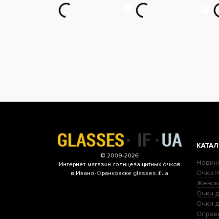
КАТАЛ
© 2009-2026
Новин
Интернет-магазин
солнцезащитных очков
Очки R
в Ивано-Франковске glasses.if.ua
Женск
Очки д
Очки 
Оправ