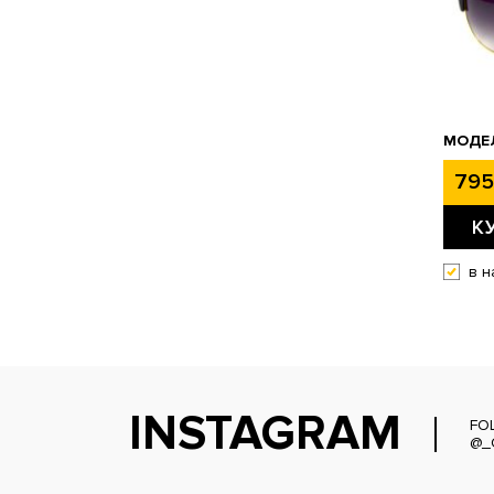
МОДЕЛ
795
К
в н
INSTAGRAM
FO
@_