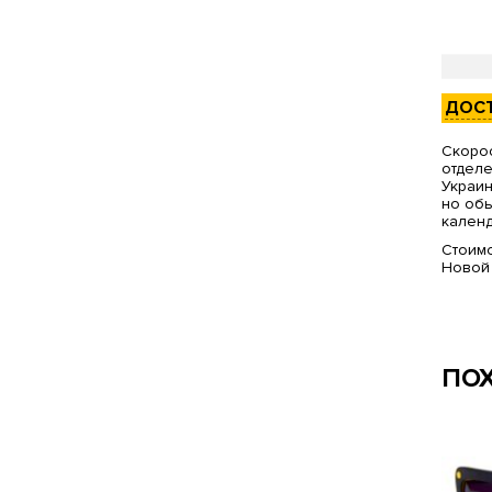
ДОС
Скорос
отделе
Украин
но обы
календ
Стоимо
Новой
ПО