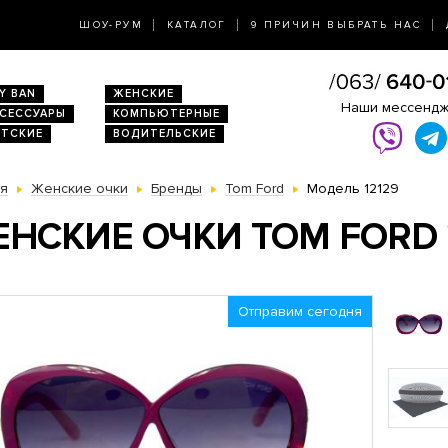
ШОУ-РУМ
КАТАЛОГ
9 ПРИЧИН ВЫБРАТЬ НАС
Y BAN
ЖЕНСКИЕ
Наши мессенд
КСЕССУАРЫ
КОМПЬЮТЕРНЫЕ
ЕТСКИЕ
ВОДИТЕЛЬСКИЕ
ая
Женские очки
Бренды
Tom Ford
Модель 12129
НСКИЕ ОЧКИ TOM FORD 
Отправим сегодня