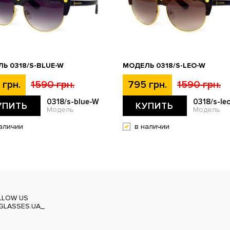
Ь 0318/S-BLUE-W
МОДЕЛЬ 0318/S-LEO-W
 грн.
1590 грн.
795 грн.
1590 грн.
0318/s-blue-W
0318/s-le
УПИТЬ
КУПИТЬ
Модель
Модель
аличии
в наличии
LLOW US
GLASSES.UA_