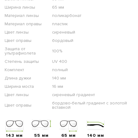
Ширина линзы
65 мм
Материал линзы
поликарбонат
Материал оправы
пластик
Цвет линзы
сиреневый
Цвет оправы
бордовый
Защита от
100%
ультрафиолета
Степень защиты
UV 400
Комплект
полный
Длина дужки
140 мм
Ширина моста
16 мм
Цвет линзы
сиреневый градиент
бордово-белый градиент с золотой
Цвет оправы
вставкой
143 мм
55 мм
65 мм
140 мм