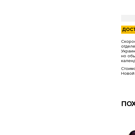
ДОС
Скорос
отделе
Украин
но обы
календ
Стоимо
Новой
ПО