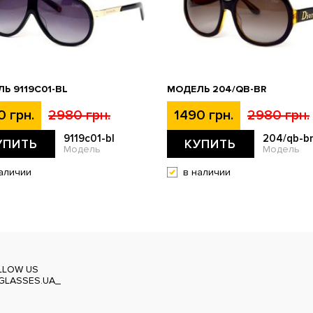
Ь 9119С01-BL
МОДЕЛЬ 204/QB-BR
0 грн.
2980 грн.
1490 грн.
2980 грн.
9119с01-bl
204/qb-b
УПИТЬ
КУПИТЬ
Модель
Модель
аличии
в наличии
LLOW US
GLASSES.UA_