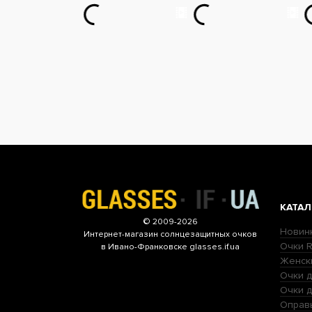
КАТАЛ
© 2009-2026
Новин
Интернет-магазин
солнцезащитных очков
Очки R
в Ивано-Франковске glasses.if.ua
Женск
Очки д
Очки 
Оправ