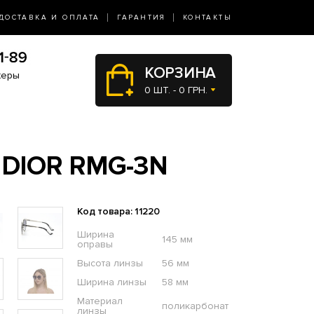
ДОСТАВКА И ОПЛАТА
ГАРАНТИЯ
КОНТАКТЫ
КОРЗИНА
жеры
0 ШТ. - 0 ГРН.
 DIOR RMG-3N
Код товара: 11220
Ширина
145 мм
оправы
Высота линзы
56 мм
Ширина линзы
58 мм
Материал
поликарбонат
линзы