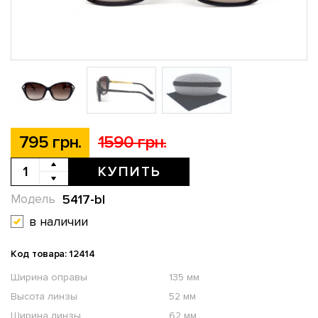
795 грн.
1590 грн.
КУПИТЬ
5417-bl
Модель
в наличии
Код товара: 12414
Ширина оправы
135 мм
Высота линзы
52 мм
Ширина линзы
62 мм