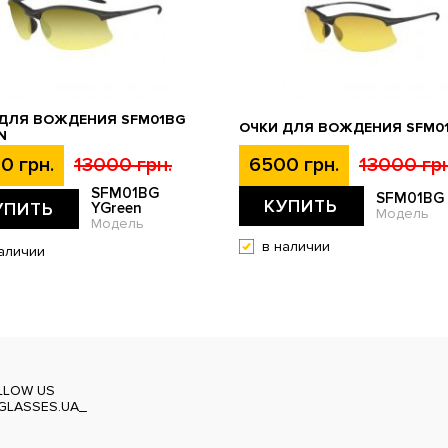
 ДЛЯ ВОЖДЕНИЯ SFM01BG
ОЧКИ ДЛЯ ВОЖДЕНИЯ SFM0
N
0 грн.
13000 грн.
6500 грн.
13000 грн
SFM01BG
SFM01BG
КУПИТЬ
УПИТЬ
YGreen
Модель
Модель
в наличии
аличии
LLOW US
GLASSES.UA_