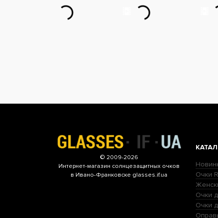
КАТАЛ
© 2009-2026
Новин
Интернет-магазин
солнцезащитных очков
Очки R
в Ивано-Франковске glasses.if.ua
Женск
Очки д
Очки 
Оправ