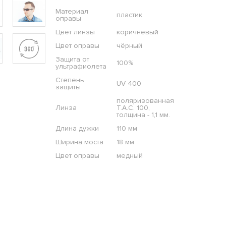
Материал
пластик
оправы
Цвет линзы
коричневый
Цвет оправы
чёрный
Защита от
100%
ультрафиолета
Степень
UV 400
защиты
поляризованная
Линза
T.A.C. 100,
толщина - 1,1 мм.
Длина дужки
110 мм
Ширина моста
18 мм
Цвет оправы
медный