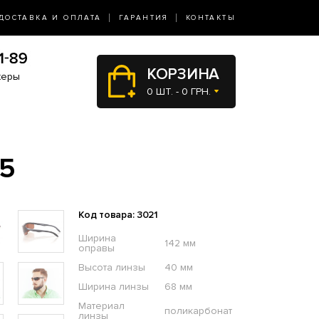
ДОСТАВКА И ОПЛАТА
ГАРАНТИЯ
КОНТАКТЫ
КОРЗИНА
жеры
0 ШТ. - 0 ГРН.
5
Код товара: 3021
Ширина
142 мм
оправы
Высота линзы
40 мм
Ширина линзы
68 мм
Материал
поликарбонат
линзы