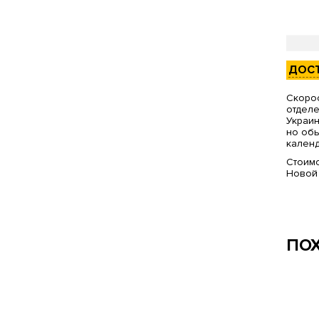
ДОС
Скорос
отделе
Украин
но обы
календ
Стоимо
Новой
ПО