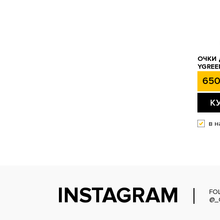
ОЧКИ
YGREE
650
К
в н
INSTAGRAM
FO
@_