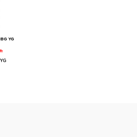
1BG YG
.
 YG