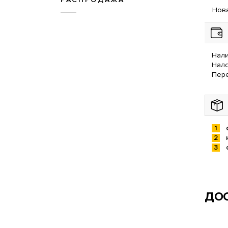
Нова
Нали
Нал
Пере
ДОС