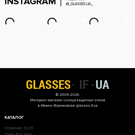
INSTAGRAM
@_GLASSES.UA_
© 2009-2026
Интернет-магазин
солнцезащитных очков
в Ивано-Франковске glasses.if.ua
КАТАЛОГ
Новинки 2026
Очки Ray Ban