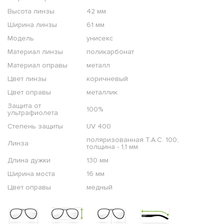
Высота линзы
42 мм
Ширина линзы
61 мм
Модель
унисекс
Материал линзы
поликарбонат
Материал оправы
металл
Цвет линзы
коричневый
Цвет оправы
металлик
Защита от
100%
ультрафиолета
Степень защиты
UV 400
поляризованная T.A.C. 100,
Линза
толщина - 1,1 мм.
Длина дужки
130 мм
Ширина моста
16 мм
Цвет оправы
медный