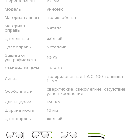
Ширина линзы
60 мм
Модель
унисекс
Материал линзы
поликарбонат
Материал
металл
оправы
Цвет линзы
жёлтый
Цвет оправы
металлик
Защита от
100%
ультрафиолета
Степень защиты
UV 400
поляризованная T.A.C. 100, толщина -
Линза
1,1 мм.
сверхгибкие, сверхлегкие, отсутствие
Особенности
узлов крепления
Длина дужки
130 мм
Ширина моста
16 мм
Цвет оправы
желтый