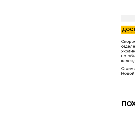
ДОС
Скорос
отделе
Украин
но обы
календ
Стоимо
Новой
ПО