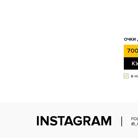
ОЧКИ 
700
К
в н
INSTAGRAM
FO
@_