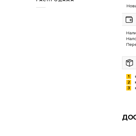
Нова
Нали
Нал
Пере
ДОС