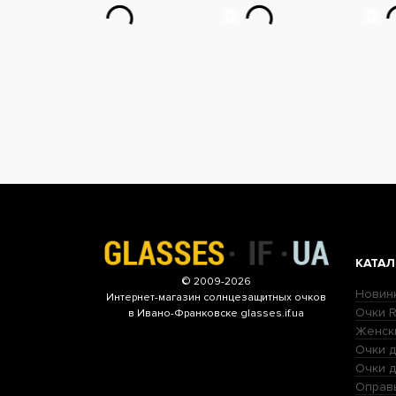
КАТАЛ
© 2009-2026
Новин
Интернет-магазин
солнцезащитных очков
Очки R
в Ивано-Франковске glasses.if.ua
Женск
Очки д
Очки 
Оправ