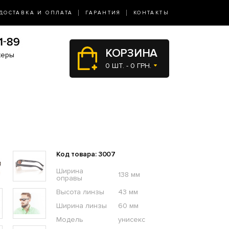
ДОСТАВКА И ОПЛАТА
ГАРАНТИЯ
КОНТАКТЫ
КОРЗИНА
жеры
0 ШТ. - 0 ГРН.
Код товара: 3007
Ширина
138 мм
оправы
Высота линзы
43 мм
Ширина линзы
60 мм
Модель
унисекс