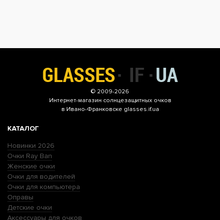
© 2009-2026
Интернет-магазин
солнцезащитных очков
в Ивано-Франковске glasses.if.ua
КАТАЛОГ
Новинки 2026
Очки Ray Ban
Женские очки
Очки для водителей
Очки для компьютера
Оправы
Детские очки
Аксессуары для очков