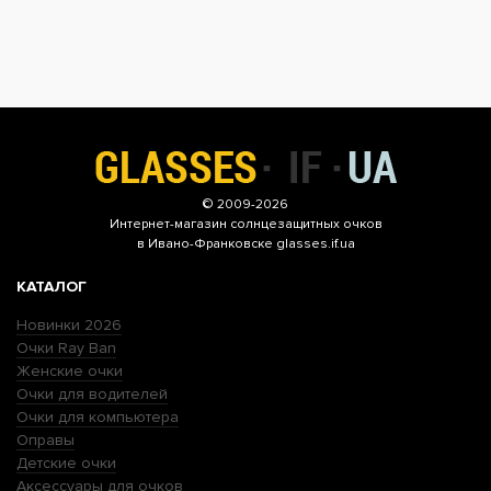
© 2009-2026
Интернет-магазин
солнцезащитных очков
в Ивано-Франковске glasses.if.ua
КАТАЛОГ
Новинки 2026
Очки Ray Ban
Женские очки
Очки для водителей
Очки для компьютера
Оправы
Детские очки
Аксессуары для очков