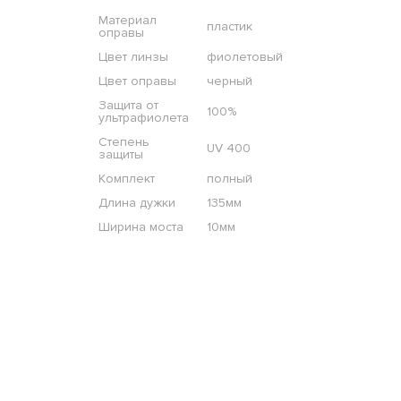
Материал
пластик
оправы
Цвет линзы
фиолетовый
Цвет оправы
черный
Защита от
100%
ультрафиолета
Степень
UV 400
защиты
Комплект
полный
Длина дужки
135мм
Ширина моста
10мм