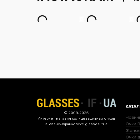
КАТАЛ
© 2009-2026
Новин
Интернет-магазин
солнцезащитных очков
Очки R
в Ивано-Франковске glasses.if.ua
Женск
Очки д