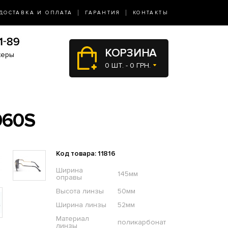
ДОСТАВКА И ОПЛАТА
ГАРАНТИЯ
КОНТАКТЫ
КОРЗИНА
жеры
0 ШТ. - 0 ГРН.
060S
Код товара: 11816
Ширина
145мм
оправы
Высота линзы
50мм
Ширина линзы
52мм
Материал
поликарбонат
линзы