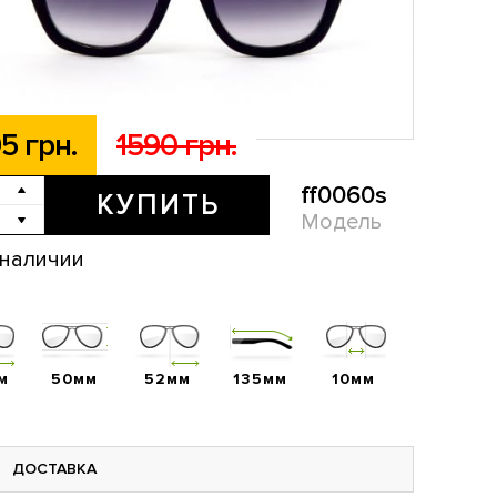
5 грн.
1590 грн.
ff0060s
КУПИТЬ
Модель
 наличии
м
50мм
52мм
135мм
10мм
ДОСТАВКА