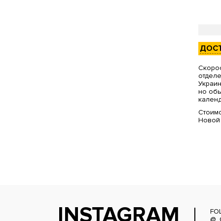
ДОС
Скорос
отделе
Украин
но обы
календ
Стоимо
Новой
INSTAGRAM
FO
@_